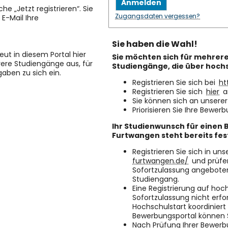
Anmelden
che „Jetzt registrieren“. Sie
Zugangsdaten vergessen?
E-Mail Ihre
Sie haben die Wahl!
eut in diesem Portal hier
Sie möchten sich für mehrer
ere Studiengänge aus, für
Studiengänge, die über hoch
aben zu sich ein.
Registrieren Sie sich bei
ht
Registrieren Sie sich
hier
a
Sie können sich an unsere
Priorisieren Sie Ihre Bewe
Ihr Studienwunsch für einen
Furtwangen steht bereits fes
Registrieren Sie sich in 
furtwangen.de/
und prüfen
Sofortzulassung angeboten
Studiengang.
Eine Registrierung auf hoc
Sofortzulassung nicht erfo
Hochschulstart koordiniert 
Bewerbungsportal können S
Nach Prüfung Ihrer Bewerb