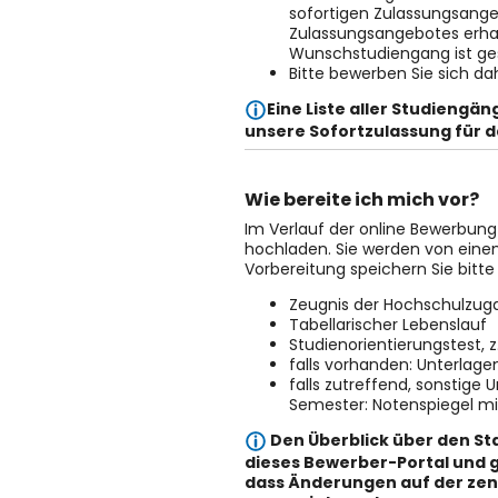
sofortigen Zulassungsang
Zulassungsangebotes erhal
Wunschstudiengang ist ges
Bitte bewerben Sie sich da
Eine Liste aller Studiengä
unsere Sofortzulassung für d
Wie bereite ich mich vor?
Im Verlauf der online Bewerbun
hochladen. Sie werden von einem
Vorbereitung speichern Sie bitt
Zeugnis der Hochschulzuga
Tabellarischer Lebenslauf
Studienorientierungstest, z
falls vorhanden: Unterlage
falls zutreffend, sonstige 
Semester: Notenspiegel m
Den Überblick über den St
dieses Bewerber-Portal und 
dass Änderungen auf der zent