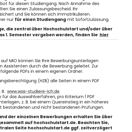
ebot für diesen Studiengang. Nach Annahme des
ten Sie einen Zulassungsbescheid. Ihr
ichert und Sie können sich immatrikulieren.
her nur
für einen Studiengang
mit Sofortzulassung.
nge, die zentral über Hochschulstart und/oder über
as 1. Semester vergeben werden, finden Sie
hier
g auf MIO können Sie Ihre Bewerbungsunterlagen
 Assistenten durch die Bewerbung geleitet. Zur
e folgende PDFs in einem eigenen Ordner:
ngsberechtigung (HZB) alle Seiten in einem PDF
. B.
www.was-studiere-ich.de
n für das Auswahlverfahren, pro Kriterium 1 PDF
Unterlagen, z. B. bei einem Quereinstieg in ein höheres
it bestandenen und nicht bestandenen Prüfungen.
and der einzelnen Bewerbungen erhalten Sie über
gesammelt auf hochschulstart.de. Beachten Sie,
ralen Seite hochschulstart.de ggf. zeitverzögert