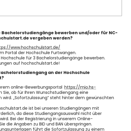
e Bachelorstudiengänge bewerben und/oder für NC-
schulstart.de vergeben werden?
tps://www.hochschulstart.de/
m Portal der Hochschule Furtwangen.
r Hochschule für 3 Bachelorstudiengänge bewerben.
rbungen auf hochschulstart.de!
 Bachelorstudiengang an der Hochschule
t?
unserem online-Bewerbungsportal
https://mio.hs-
 Sie, ob für Ihren Wunschstudiengang eine
 wird. „Sofortzulassung“ steht hinter dem gewünschten
hschulstart.de ist bei unseren Studiengängen mit
rderlich, da diese Studiengangsauswahl nicht über
wird. Bei der Registrierung in unserem Online-
ie die Angaben zu BID und BAN überspringen.
ungsunterlagen führt die Sofortzulassung zu einem